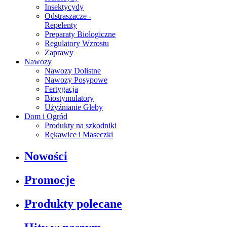
Insektycydy
Odstraszacze -
Repelenty
Preparaty Biologiczne
Regulatory Wzrostu
Zaprawy
Nawozy
Nawozy Dolistne
Nawozy Posypowe
Fertygacja
Biostymulatory
Użyźnianie Gleby
Dom i Ogród
Produkty na szkodniki
Rękawice i Maseczki
Nowości
Promocje
Produkty polecane