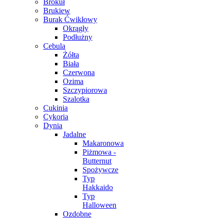
Brokuł
Brukiew
Burak Ćwikłowy
Okrągły
Podłużny
Cebula
Żółta
Biała
Czerwona
Ozima
Szczypiorowa
Szalotka
Cukinia
Cykoria
Dynia
Jadalne
Makaronowa
Piżmowa -
Butternut
Spożywcze
Typ
Hakkaido
Typ
Halloween
Ozdobne