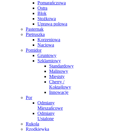
Pomarańczowa
Ostra
Blok
Stożkowa
Uprawa polowa
Pasternak
Pietruszka
Korzeniowa
Naciowa
Pomidor
Gruntowy
Szklarniowy
Standardowy
Malinowy
Mięsisty
Cherry /
Koktajlowy
Innowacje
Por
Odmiany
Mieszańcowe
Odmiany
Ustalone
Rukola
Rzodkiewka