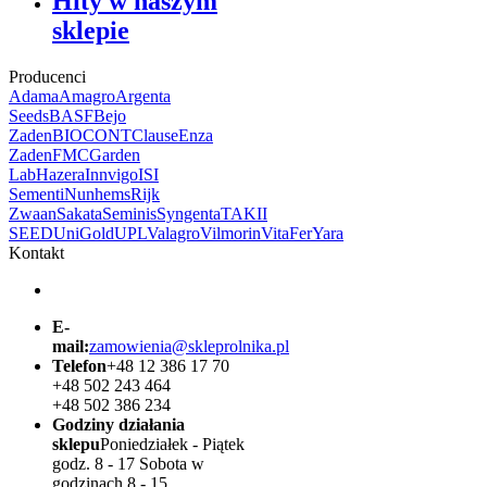
Hity w naszym
sklepie
Producenci
Adama
Amagro
Argenta
Seeds
BASF
Bejo
Zaden
BIOCONT
Clause
Enza
Zaden
FMC
Garden
Lab
Hazera
Innvigo
ISI
Sementi
Nunhems
Rijk
Zwaan
Sakata
Seminis
Syngenta
TAKII
SEED
UniGold
UPL
Valagro
Vilmorin
VitaFer
Yara
Kontakt
E-
mail:
zamowienia@skleprolnika.pl
Telefon
+48 12 386 17 70
+48 502 243 464
+48 502 386 234
Godziny działania
sklepu
Poniedziałek - Piątek
godz. 8 - 17 Sobota w
godzinach 8 - 15