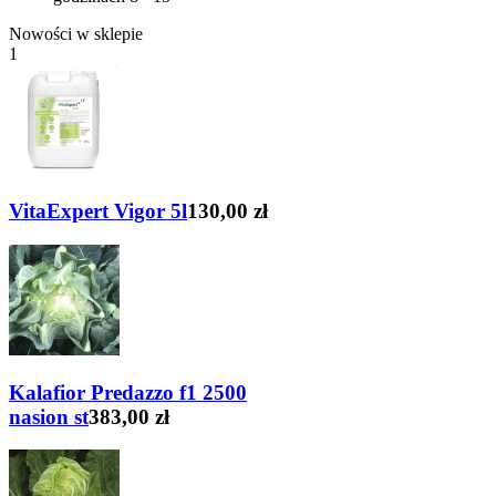
Nowości w sklepie
1
VitaExpert Vigor 5l
130,00 zł
Kalafior Predazzo f1 2500
nasion st
383,00 zł