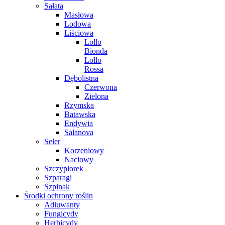
Sałata
Masłowa
Lodowa
Liściowa
Lollo
Bionda
Lollo
Rossa
Dębolistna
Czerwona
Zielona
Rzymska
Batawska
Endywia
Salanova
Seler
Korzeniowy
Naciowy
Szczypiorek
Szparagi
Szpinak
Środki ochrony roślin
Adiuwanty
Fungicydy
Herbicydy