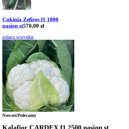
Cukinia Zefiros f1 1000
nasion st
570,00 zł
zobacz wszystkie
Nowość
Polecamy
Kalafior CARDEX f1 2500 nasion st