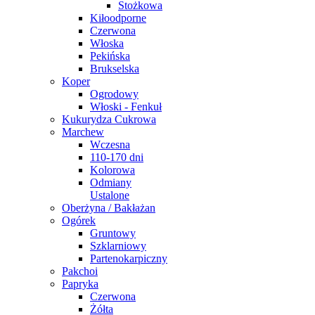
Stożkowa
Kiłoodporne
Czerwona
Włoska
Pekińska
Brukselska
Koper
Ogrodowy
Włoski - Fenkuł
Kukurydza Cukrowa
Marchew
Wczesna
110-170 dni
Kolorowa
Odmiany
Ustalone
Oberżyna / Bakłażan
Ogórek
Gruntowy
Szklarniowy
Partenokarpiczny
Pakchoi
Papryka
Czerwona
Żółta