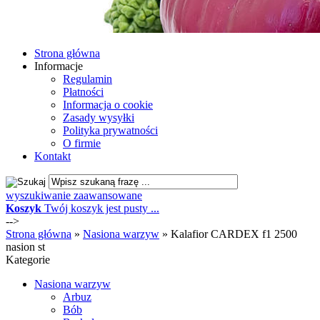
Strona główna
Informacje
Regulamin
Płatności
Informacja o cookie
Zasady wysyłki
Polityka prywatności
O firmie
Kontakt
wyszukiwanie zaawansowane
Koszyk
Twój koszyk jest pusty ...
-->
Strona główna
»
Nasiona warzyw
»
Kalafior CARDEX f1 2500
nasion st
Kategorie
Nasiona warzyw
Arbuz
Bób