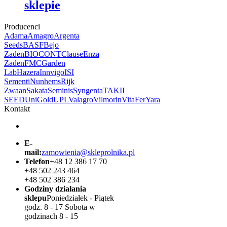
sklepie
Producenci
Adama
Amagro
Argenta
Seeds
BASF
Bejo
Zaden
BIOCONT
Clause
Enza
Zaden
FMC
Garden
Lab
Hazera
Innvigo
ISI
Sementi
Nunhems
Rijk
Zwaan
Sakata
Seminis
Syngenta
TAKII
SEED
UniGold
UPL
Valagro
Vilmorin
VitaFer
Yara
Kontakt
E-
mail:
zamowienia@skleprolnika.pl
Telefon
+48 12 386 17 70
+48 502 243 464
+48 502 386 234
Godziny działania
sklepu
Poniedziałek - Piątek
godz. 8 - 17 Sobota w
godzinach 8 - 15