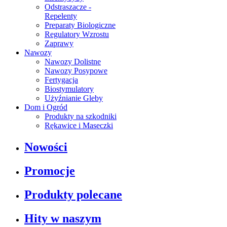
Odstraszacze -
Repelenty
Preparaty Biologiczne
Regulatory Wzrostu
Zaprawy
Nawozy
Nawozy Dolistne
Nawozy Posypowe
Fertygacja
Biostymulatory
Użyźnianie Gleby
Dom i Ogród
Produkty na szkodniki
Rękawice i Maseczki
Nowości
Promocje
Produkty polecane
Hity w naszym