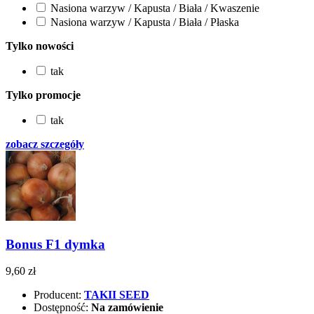
Nasiona warzyw / Kapusta / Biała / Kwaszenie
Nasiona warzyw / Kapusta / Biała / Płaska
Tylko nowości
tak
Tylko promocje
tak
zobacz szczegóły
Bonus F1 dymka
9,60 zł
Producent:
TAKII SEED
Dostępność:
Na zamówienie