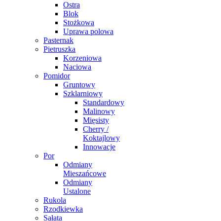
Ostra
Blok
Stożkowa
Uprawa polowa
Pasternak
Pietruszka
Korzeniowa
Naciowa
Pomidor
Gruntowy
Szklarniowy
Standardowy
Malinowy
Mięsisty
Cherry /
Koktajlowy
Innowacje
Por
Odmiany
Mieszańcowe
Odmiany
Ustalone
Rukola
Rzodkiewka
Sałata