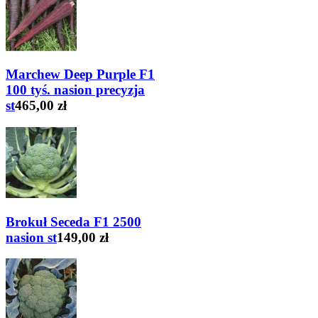
Marchew Deep Purple F1
100 tyś. nasion precyzja
st
465,00 zł
Brokuł Seceda F1 2500
nasion st
149,00 zł