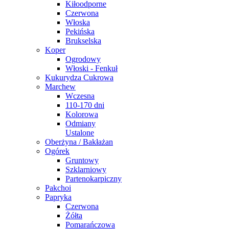
Kiłoodporne
Czerwona
Włoska
Pekińska
Brukselska
Koper
Ogrodowy
Włoski - Fenkuł
Kukurydza Cukrowa
Marchew
Wczesna
110-170 dni
Kolorowa
Odmiany
Ustalone
Oberżyna / Bakłażan
Ogórek
Gruntowy
Szklarniowy
Partenokarpiczny
Pakchoi
Papryka
Czerwona
Żółta
Pomarańczowa