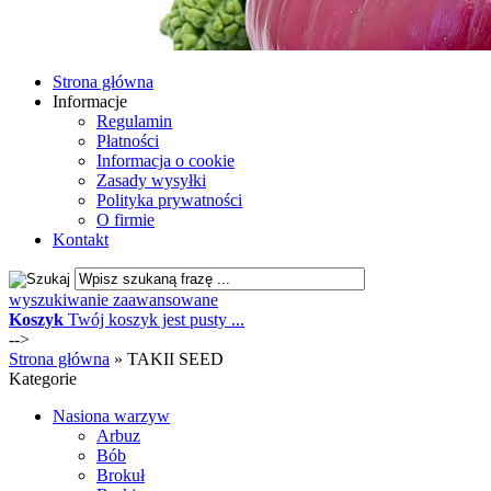
Strona główna
Informacje
Regulamin
Płatności
Informacja o cookie
Zasady wysyłki
Polityka prywatności
O firmie
Kontakt
wyszukiwanie zaawansowane
Koszyk
Twój koszyk jest pusty ...
-->
Strona główna
»
TAKII SEED
Kategorie
Nasiona warzyw
Arbuz
Bób
Brokuł