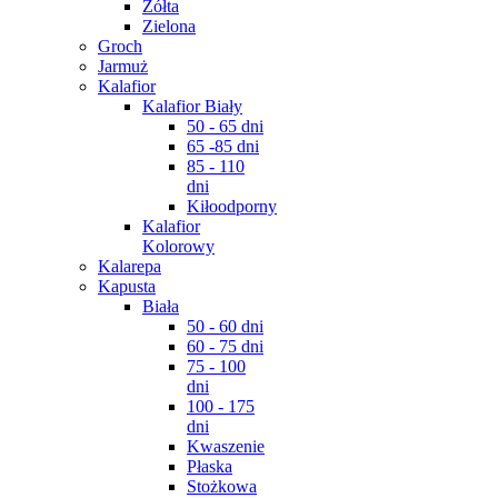
Żółta
Zielona
Groch
Jarmuż
Kalafior
Kalafior Biały
50 - 65 dni
65 -85 dni
85 - 110
dni
Kiłoodporny
Kalafior
Kolorowy
Kalarepa
Kapusta
Biała
50 - 60 dni
60 - 75 dni
75 - 100
dni
100 - 175
dni
Kwaszenie
Płaska
Stożkowa