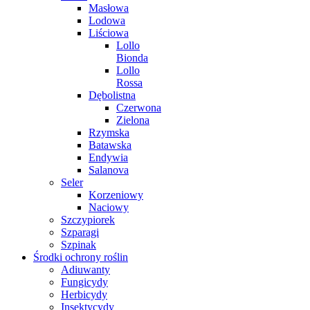
Masłowa
Lodowa
Liściowa
Lollo
Bionda
Lollo
Rossa
Dębolistna
Czerwona
Zielona
Rzymska
Batawska
Endywia
Salanova
Seler
Korzeniowy
Naciowy
Szczypiorek
Szparagi
Szpinak
Środki ochrony roślin
Adiuwanty
Fungicydy
Herbicydy
Insektycydy