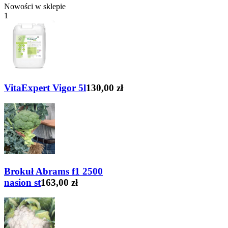
Nowości w sklepie
1
VitaExpert Vigor 5l
130,00 zł
Brokuł Abrams f1 2500
nasion st
163,00 zł