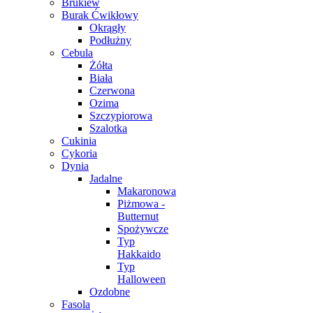
Brukiew
Burak Ćwikłowy
Okrągły
Podłużny
Cebula
Żółta
Biała
Czerwona
Ozima
Szczypiorowa
Szalotka
Cukinia
Cykoria
Dynia
Jadalne
Makaronowa
Piżmowa -
Butternut
Spożywcze
Typ
Hakkaido
Typ
Halloween
Ozdobne
Fasola