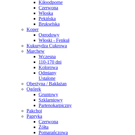
Kiłoodporne
Czerwona
Włoska
Pekińska
Brukselska
Koper
Ogrodowy
Włoski - Fenkuł
Kukurydza Cukrowa
Marchew
Wczesna
110-170 dni
Kolorowa
Odmiany
Ustalone
Oberżyna / Bakłażan
Ogórek
Gruntowy
Szklarniowy
Partenokarpiczny
Pakchoi
Papryka
Czerwona
Żółta
Pomarańczowa