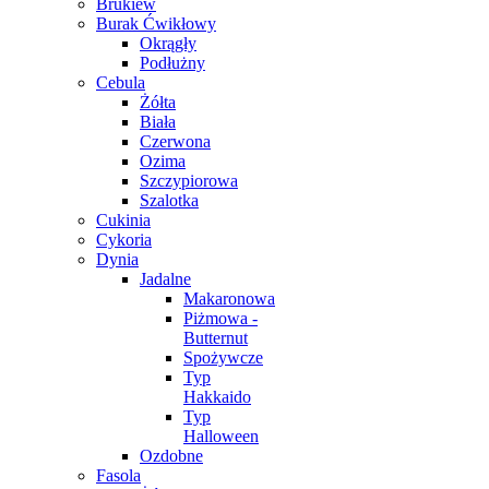
Brukiew
Burak Ćwikłowy
Okrągły
Podłużny
Cebula
Żółta
Biała
Czerwona
Ozima
Szczypiorowa
Szalotka
Cukinia
Cykoria
Dynia
Jadalne
Makaronowa
Piżmowa -
Butternut
Spożywcze
Typ
Hakkaido
Typ
Halloween
Ozdobne
Fasola