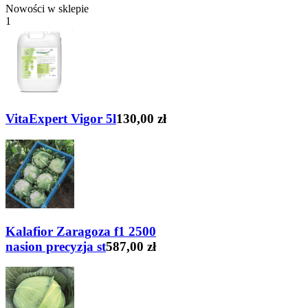
Nowości w sklepie
1
VitaExpert Vigor 5l
130,00 zł
Kalafior Zaragoza f1 2500
nasion precyzja st
587,00 zł