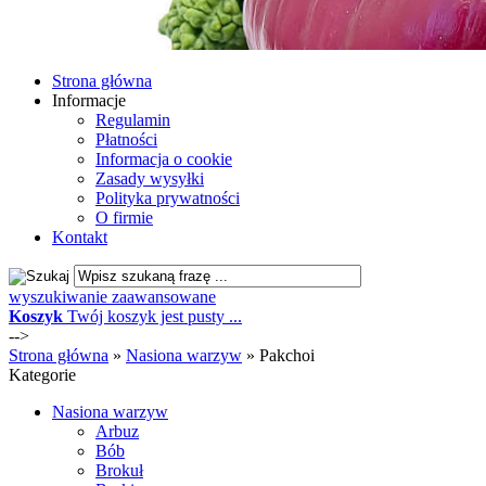
Strona główna
Informacje
Regulamin
Płatności
Informacja o cookie
Zasady wysyłki
Polityka prywatności
O firmie
Kontakt
wyszukiwanie zaawansowane
Koszyk
Twój koszyk jest pusty ...
-->
Strona główna
»
Nasiona warzyw
»
Pakchoi
Kategorie
Nasiona warzyw
Arbuz
Bób
Brokuł