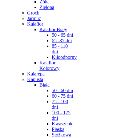
Żółta
Zielona
Groch
Jarmuż
Kalafior
Kalafior Biały
50 - 65 dni
65 -85 dni
85 - 110
dni
Kiłoodporny
Kalafior
Kolorowy
Kalarepa
Kapusta
Biała
50 - 60 dni
60 - 75 dni
75 - 100
dni
100 - 175
dni
Kwaszenie
Płaska
Stożkowa