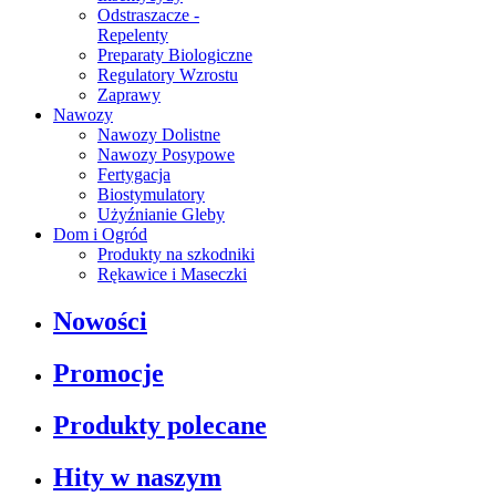
Odstraszacze -
Repelenty
Preparaty Biologiczne
Regulatory Wzrostu
Zaprawy
Nawozy
Nawozy Dolistne
Nawozy Posypowe
Fertygacja
Biostymulatory
Użyźnianie Gleby
Dom i Ogród
Produkty na szkodniki
Rękawice i Maseczki
Nowości
Promocje
Produkty polecane
Hity w naszym