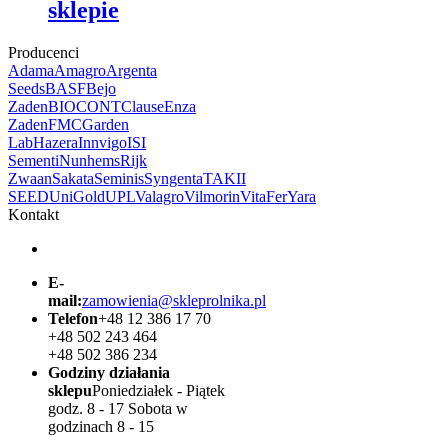
sklepie
Producenci
Adama
Amagro
Argenta
Seeds
BASF
Bejo
Zaden
BIOCONT
Clause
Enza
Zaden
FMC
Garden
Lab
Hazera
Innvigo
ISI
Sementi
Nunhems
Rijk
Zwaan
Sakata
Seminis
Syngenta
TAKII
SEED
UniGold
UPL
Valagro
Vilmorin
VitaFer
Yara
Kontakt
E-
mail:
zamowienia@skleprolnika.pl
Telefon
+48 12 386 17 70
+48 502 243 464
+48 502 386 234
Godziny działania
sklepu
Poniedziałek - Piątek
godz. 8 - 17 Sobota w
godzinach 8 - 15