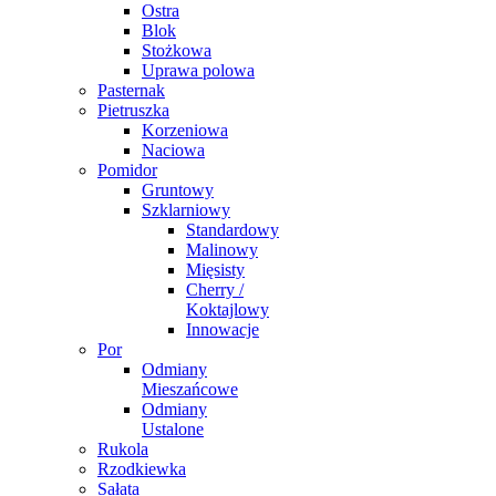
Ostra
Blok
Stożkowa
Uprawa polowa
Pasternak
Pietruszka
Korzeniowa
Naciowa
Pomidor
Gruntowy
Szklarniowy
Standardowy
Malinowy
Mięsisty
Cherry /
Koktajlowy
Innowacje
Por
Odmiany
Mieszańcowe
Odmiany
Ustalone
Rukola
Rzodkiewka
Sałata