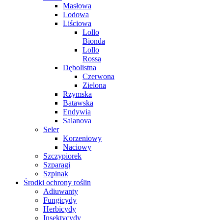
Masłowa
Lodowa
Liściowa
Lollo
Bionda
Lollo
Rossa
Dębolistna
Czerwona
Zielona
Rzymska
Batawska
Endywia
Salanova
Seler
Korzeniowy
Naciowy
Szczypiorek
Szparagi
Szpinak
Środki ochrony roślin
Adiuwanty
Fungicydy
Herbicydy
Insektycydy