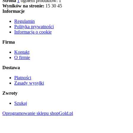
Strona
1
ogółem produktów: 1
Wyników na stronie:
15
30
45
Informacje
Regulamin
Polityka prywatności
Informacja o cookie
Firma
Kontakt
O firmie
Dostawa
Płatności
Zasady wysyłki
Zwroty
Szukaj
Oprogramowanie sklepu shopGold.pl