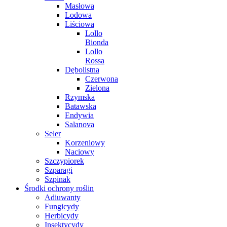
Masłowa
Lodowa
Liściowa
Lollo
Bionda
Lollo
Rossa
Dębolistna
Czerwona
Zielona
Rzymska
Batawska
Endywia
Salanova
Seler
Korzeniowy
Naciowy
Szczypiorek
Szparagi
Szpinak
Środki ochrony roślin
Adiuwanty
Fungicydy
Herbicydy
Insektycydy