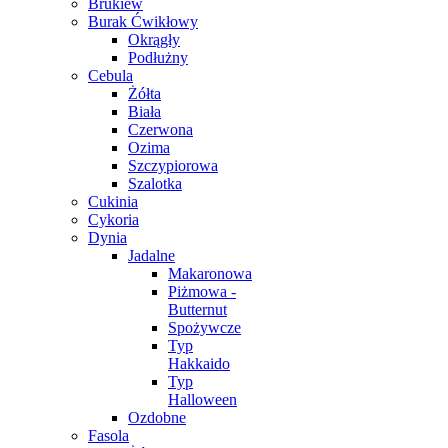
Brukiew
Burak Ćwikłowy
Okrągły
Podłużny
Cebula
Żółta
Biała
Czerwona
Ozima
Szczypiorowa
Szalotka
Cukinia
Cykoria
Dynia
Jadalne
Makaronowa
Piżmowa -
Butternut
Spożywcze
Typ
Hakkaido
Typ
Halloween
Ozdobne
Fasola