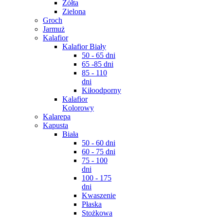
Żółta
Zielona
Groch
Jarmuż
Kalafior
Kalafior Biały
50 - 65 dni
65 -85 dni
85 - 110
dni
Kiłoodporny
Kalafior
Kolorowy
Kalarepa
Kapusta
Biała
50 - 60 dni
60 - 75 dni
75 - 100
dni
100 - 175
dni
Kwaszenie
Płaska
Stożkowa