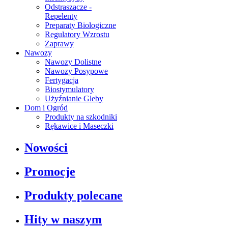
Odstraszacze -
Repelenty
Preparaty Biologiczne
Regulatory Wzrostu
Zaprawy
Nawozy
Nawozy Dolistne
Nawozy Posypowe
Fertygacja
Biostymulatory
Użyźnianie Gleby
Dom i Ogród
Produkty na szkodniki
Rękawice i Maseczki
Nowości
Promocje
Produkty polecane
Hity w naszym