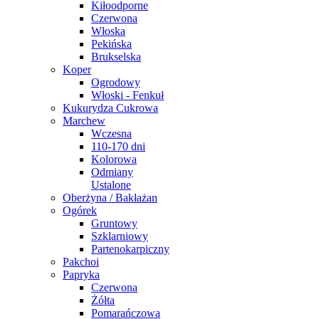
Kiłoodporne
Czerwona
Włoska
Pekińska
Brukselska
Koper
Ogrodowy
Włoski - Fenkuł
Kukurydza Cukrowa
Marchew
Wczesna
110-170 dni
Kolorowa
Odmiany
Ustalone
Oberżyna / Bakłażan
Ogórek
Gruntowy
Szklarniowy
Partenokarpiczny
Pakchoi
Papryka
Czerwona
Żółta
Pomarańczowa