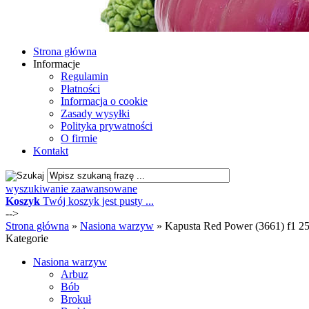
Strona główna
Informacje
Regulamin
Płatności
Informacja o cookie
Zasady wysyłki
Polityka prywatności
O firmie
Kontakt
wyszukiwanie zaawansowane
Koszyk
Twój koszyk jest pusty ...
-->
Strona główna
»
Nasiona warzyw
»
Kapusta Red Power (3661) f1 250
Kategorie
Nasiona warzyw
Arbuz
Bób
Brokuł