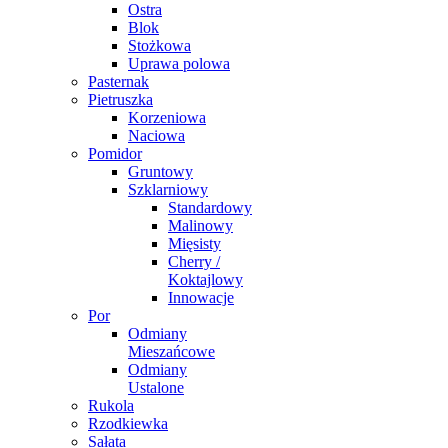
Ostra
Blok
Stożkowa
Uprawa polowa
Pasternak
Pietruszka
Korzeniowa
Naciowa
Pomidor
Gruntowy
Szklarniowy
Standardowy
Malinowy
Mięsisty
Cherry /
Koktajlowy
Innowacje
Por
Odmiany
Mieszańcowe
Odmiany
Ustalone
Rukola
Rzodkiewka
Sałata