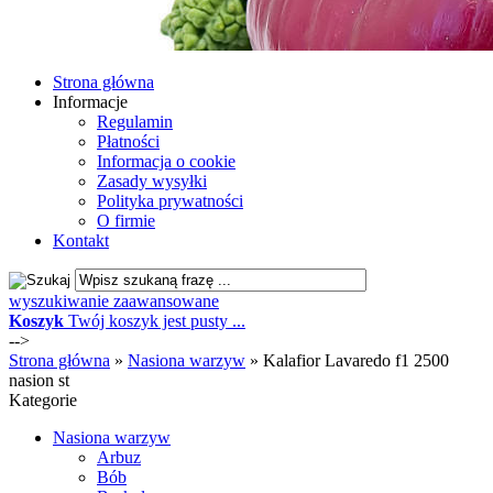
Strona główna
Informacje
Regulamin
Płatności
Informacja o cookie
Zasady wysyłki
Polityka prywatności
O firmie
Kontakt
wyszukiwanie zaawansowane
Koszyk
Twój koszyk jest pusty ...
-->
Strona główna
»
Nasiona warzyw
»
Kalafior Lavaredo f1 2500
nasion st
Kategorie
Nasiona warzyw
Arbuz
Bób