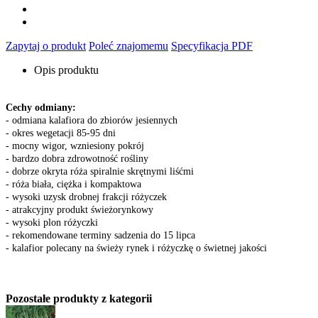
Zapytaj o produkt
Poleć znajomemu
Specyfikacja PDF
Opis produktu
Cechy odmiany:
- odmiana kalafiora do zbiorów jesiennych
- okres wegetacji 85-95 dni
- mocny wigor, wzniesiony pokrój
- bardzo dobra zdrowotność rośliny
- dobrze okryta róża spiralnie skrętnymi liśćmi
- róża biała, ciężka i kompaktowa
- wysoki uzysk drobnej frakcji różyczek
- atrakcyjny produkt świeżorynkowy
- wysoki plon różyczki
- rekomendowane terminy sadzenia do 15 lipca
- kalafior polecany na świeży rynek i różyczkę o świetnej jakości
Pozostałe produkty z kategorii