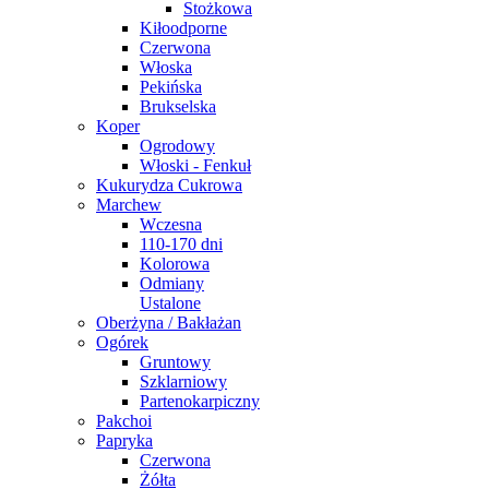
Stożkowa
Kiłoodporne
Czerwona
Włoska
Pekińska
Brukselska
Koper
Ogrodowy
Włoski - Fenkuł
Kukurydza Cukrowa
Marchew
Wczesna
110-170 dni
Kolorowa
Odmiany
Ustalone
Oberżyna / Bakłażan
Ogórek
Gruntowy
Szklarniowy
Partenokarpiczny
Pakchoi
Papryka
Czerwona
Żółta