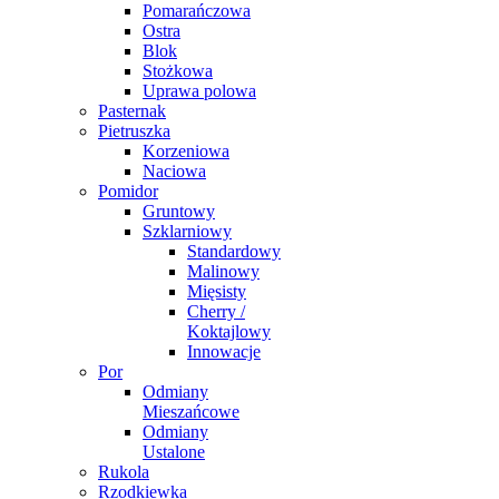
Pomarańczowa
Ostra
Blok
Stożkowa
Uprawa polowa
Pasternak
Pietruszka
Korzeniowa
Naciowa
Pomidor
Gruntowy
Szklarniowy
Standardowy
Malinowy
Mięsisty
Cherry /
Koktajlowy
Innowacje
Por
Odmiany
Mieszańcowe
Odmiany
Ustalone
Rukola
Rzodkiewka