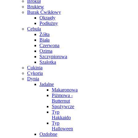
Brokuł
Brukiew
Burak Ćwikłowy
Okrągły
Podłużny
Cebula
Żółta
Biała
Czerwona
Ozima
Szczypiorowa
Szalotka
Cukinia
Cykoria
Dynia
Jadalne
Makaronowa
Piżmowa -
Butternut
Spożywcze
Typ
Hakkaido
Typ
Halloween
Ozdobne