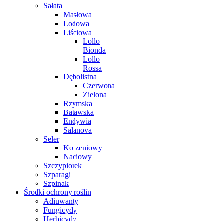
Sałata
Masłowa
Lodowa
Liściowa
Lollo
Bionda
Lollo
Rossa
Dębolistna
Czerwona
Zielona
Rzymska
Batawska
Endywia
Salanova
Seler
Korzeniowy
Naciowy
Szczypiorek
Szparagi
Szpinak
Środki ochrony roślin
Adiuwanty
Fungicydy
Herbicydy