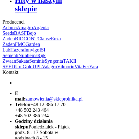
Hity w naszym
sklepie
Producenci
Adama
Amagro
Argenta
Seeds
BASF
Bejo
Zaden
BIOCONT
Clause
Enza
Zaden
FMC
Garden
Lab
Hazera
Innvigo
ISI
Sementi
Nunhems
Rijk
Zwaan
Sakata
Seminis
Syngenta
TAKII
SEED
UniGold
UPL
Valagro
Vilmorin
VitaFer
Yara
Kontakt
E-
mail:
zamowienia@skleprolnika.pl
Telefon
+48 12 386 17 70
+48 502 243 464
+48 502 386 234
Godziny działania
sklepu
Poniedziałek - Piątek
godz. 8 - 17 Sobota w
godzinach 8 - 15