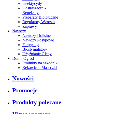
Insektycydy
Odstraszacze -
Repelenty
Preparaty Biologiczne
Regulatory Wzrostu
Zaprawy
Nawozy
Nawozy Dolistne
Nawozy Posypowe
Fertygacja
Biostymulatory
Użyźnianie Gleby
Dom i Ogród
Produkty na szkodniki
Rękawice i Maseczki
Nowości
Promocje
Produkty polecane